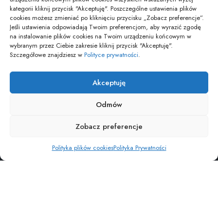
Modlina –…
kategorii kliknij przycisk "Akceptuję". Poszczególne ustawienia plików
16/10/2025
cookies możesz zmieniać po kliknięciu przycisku „Zobacz preferencje”.
Jeśli ustawienia odpowiadają Twoim preferencjom, aby wyrazić zgodę
na instalowanie plików cookies na Twoim urządzeniu końcowym w
wybranym przez Ciebie zakresie kliknij przycisk "Akceptuję".
pozyjonowanie lokalne
Szczegółowe znajdziesz w
Polityce prywatności
.
Akceptuję
Odmów
POLITYKA PRYWATNOŚCI
POLITYKA PLIKÓW COOKIES (EU)
Zobacz preferencje
Copyright © Osiedle Wiadomości. Wszelkie prawa zastrzezone
Polityka plików cookies
Polityka Prywatności