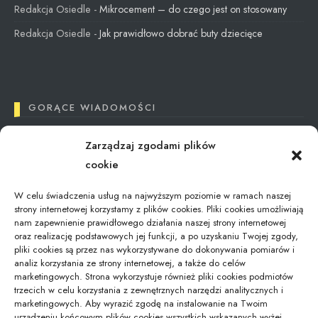
Redakcja Osiedle
-
Mikrocement – do czego jest on stosowany
Redakcja Osiedle
-
Jak prawidłowo dobrać buty dziecięce
GORĄCE WIADOMOŚCI
Zarządzaj zgodami plików
Tax Reimbursement in Poland: What You Need
cookie
to Know
12/09/2024
W celu świadczenia usług na najwyższym poziomie w ramach naszej
strony internetowej korzystamy z plików cookies. Pliki cookies umożliwiają
nam zapewnienie prawidłowego działania naszej strony internetowej
oraz realizację podstawowych jej funkcji, a po uzyskaniu Twojej zgody,
Jaki kod odpadu dla świetlówek – aktualna…
pliki cookies są przez nas wykorzystywane do dokonywania pomiarów i
01/02/2026
analiz korzystania ze strony internetowej, a także do celów
marketingowych. Strona wykorzystuje również pliki cookies podmiotów
trzecich w celu korzystania z zewnętrznych narzędzi analitycznych i
marketingowych. Aby wyrazić zgodę na instalowanie na Twoim
Gdzie zostawić bagaż podczas zwiedzania
urządzeniu końcowym plików cookies wszystkich wskazanych wyżej