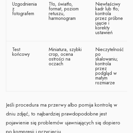
Uzgodnienia
Tło, światło,
Niewłaściwy
z
format, poziom
kadr lub tło;
fotografem
retuszu,
kontrola
harmonogram
przez próbne
ujęcie i
korekty
ustawień
Test
Miniatura, szybki
Nieczytelność
końcowy
crop, ocena
po
ostrości na
skalowaniu;
oczach
kontrola
przez
podgląd w
małym
rozmiarze
Jeśli procedura ma przerwy albo pomija kontrolę w
dniu zdjęć, to najbardziej prawdopodobne jest
pojawienie się problemów ujawniających się dopiero
po kompresji i przycięciu.