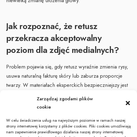
niewielką zmianę ułożenia głowy.
Jak rozpoznać, że retusz
przekracza akceptowalny
poziom dla zdjęć medialnych?
Problem pojawia się, gdy retusz wyraźnie zmienia rysy,
usuwa naturalną fakturę skóry lub zaburza proporcje
twarzy. W materiałach eksperckich bezpieczniejszy jest
retusz korekcyjny: redukcja drobnych niedoskonałości i
Zarządzaj zgodami plików
błysku bez efektu „plastiku”.
cookie
W celu świadczenia usług na najwyższym poziomie w ramach naszej
Jak przygotować listę rzeczy do
strony internetowej korzystamy z plików cookies. Pliki cookies umożliwiają
nam zapewnienie prawidłowego działania naszej strony internetowej