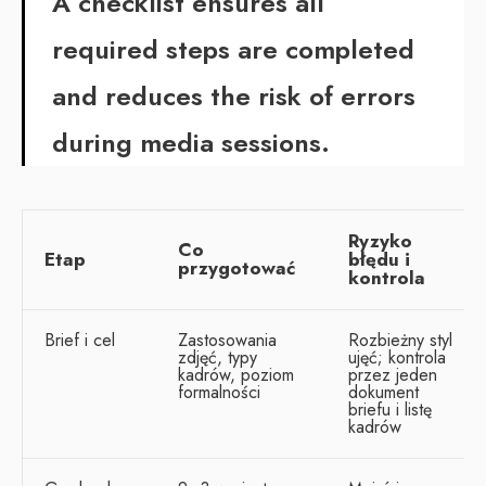
A checklist ensures all
required steps are completed
and reduces the risk of errors
during media sessions.
Ryzyko
Co
Etap
błędu i
przygotować
kontrola
Brief i cel
Zastosowania
Rozbieżny styl
zdjęć, typy
ujęć; kontrola
kadrów, poziom
przez jeden
formalności
dokument
briefu i listę
kadrów