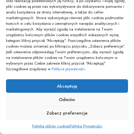
oraz realizację podstawowych jej funkcji, a po uzyskaniu Twojej zgody,
zabrania na sesję, aby uniknąć
pliki cookies są przez nas wykorzystywane do dokonywania pomiarów i
analiz korzystania ze strony internetowej, a także do celów
awaryjnych przerw?
marketingowych. Strona wykorzystuje również pliki cookies podmiotów
trzecich w celu korzystania z zewnętrznych narzędzi analitycznych i
marketingowych. Aby wyrazić zgodę na instalowanie na Twoim
Lista powinna obejmować zapasową górę stylizacji,
urządzeniu końcowym plików cookies wszystkich wskazanych wyżej
rolkę do ubrań, kosmetyki matujące, podstawowe
kategorii kliknij przycisk "Akceptuję". Poszczególne ustawienia plików
cookies możesz zmieniać po kliknięciu przycisku „Zobacz preferencje”.
akcesoria naprawcze oraz grzebień. Taki zestaw
Jeśli ustawienia odpowiadają Twoim preferencjom, aby wyrazić zgodę
na instalowanie plików cookies na Twoim urządzeniu końcowym w
redukuje przerwy wynikające z zabrudzeń, świecenia
wybranym przez Ciebie zakresie kliknij przycisk "Akceptuję".
skóry lub problemów z ułożeniem materiału.
Szczegółowe znajdziesz w
Polityce prywatności
.
Akceptuję
Jak długo zdjęcia eksperckie
Odmów
pozostają aktualne i kiedy warto
Zobacz preferencje
je odświeżyć?
Polityka plików cookies
Polityka Prywatności
Aktualność zależy od zmian w wyglądzie i w kontekście