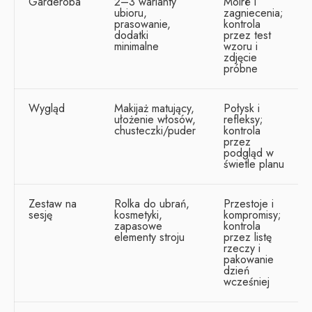
Garderoba
2–3 warianty
Moiré i
ubioru,
zagniecenia;
prasowanie,
kontrola
dodatki
przez test
minimalne
wzoru i
zdjęcie
próbne
Wygląd
Makijaż matujący,
Połysk i
ułożenie włosów,
refleksy;
chusteczki/puder
kontrola
przez
podgląd w
świetle planu
Zestaw na
Rolka do ubrań,
Przestoje i
sesję
kosmetyki,
kompromisy;
zapasowe
kontrola
elementy stroju
przez listę
rzeczy i
pakowanie
dzień
wcześniej