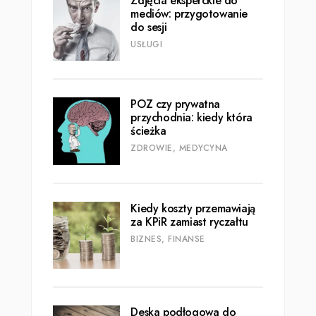
Zdjęcia eksperckie do
mediów: przygotowanie
do sesji
USŁUGI
POZ czy prywatna
przychodnia: kiedy która
ścieżka
ZDROWIE, MEDYCYNA
Kiedy koszty przemawiają
za KPiR zamiast ryczałtu
BIZNES, FINANSE
Deska podłogowa do