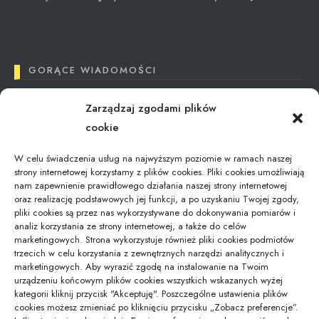
GORĄCE WIADOMOŚCI
Zarządzaj zgodami plików
Tax Reimbursement in Poland: What You Need
cookie
to Know
12/09/2024
W celu świadczenia usług na najwyższym poziomie w ramach naszej
strony internetowej korzystamy z plików cookies. Pliki cookies umożliwiają
nam zapewnienie prawidłowego działania naszej strony internetowej
oraz realizację podstawowych jej funkcji, a po uzyskaniu Twojej zgody,
Jaki kod odpadu dla świetlówek – aktualna…
pliki cookies są przez nas wykorzystywane do dokonywania pomiarów i
01/02/2026
analiz korzystania ze strony internetowej, a także do celów
marketingowych. Strona wykorzystuje również pliki cookies podmiotów
trzecich w celu korzystania z zewnętrznych narzędzi analitycznych i
marketingowych. Aby wyrazić zgodę na instalowanie na Twoim
Gdzie zostawić bagaż podczas zwiedzania
urządzeniu końcowym plików cookies wszystkich wskazanych wyżej
Modlina –…
kategorii kliknij przycisk "Akceptuję". Poszczególne ustawienia plików
16/10/2025
cookies możesz zmieniać po kliknięciu przycisku „Zobacz preferencje”.