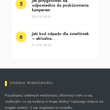
Jak przygotować się
odpowiednio do podróżowania
kamperem
28/09/2023
Jaki kod odpadu dla świetlówek
– aktualna…
01/02/2026
OSIEDLE WIADOMOŚCI
Poszukujesz ciekawych wiadomości, informacji o tym co się
wydarzyło i co się wydarzy w twojej okolicy? Lepszego miejsca nie
mogłeś znaleźć. U nas znajdziesz to wszystko.