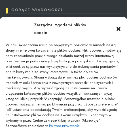
GORĄCE WIADOMOŚCI
Zarządzaj zgodami plików
Tax Reimbursement in Poland: What You Need
cookie
to Know
12/09/2024
W celu świadczenia usług na najwyższym poziomie w ramach naszej
strony internetowej korzystamy z plików cookies. Pliki cookies umożliwiają
nam zapewnienie prawidłowego działania naszej strony internetowej
oraz realizację podstawowych jej funkcji, a po uzyskaniu Twojej zgody,
Jaki kod odpadu dla świetlówek – aktualna…
pliki cookies są przez nas wykorzystywane do dokonywania pomiarów i
01/02/2026
analiz korzystania ze strony internetowej, a także do celów
marketingowych. Strona wykorzystuje również pliki cookies podmiotów
trzecich w celu korzystania z zewnętrznych narzędzi analitycznych i
marketingowych. Aby wyrazić zgodę na instalowanie na Twoim
Gdzie zostawić bagaż podczas zwiedzania
urządzeniu końcowym plików cookies wszystkich wskazanych wyżej
Modlina –…
kategorii kliknij przycisk "Akceptuję". Poszczególne ustawienia plików
16/10/2025
cookies możesz zmieniać po kliknięciu przycisku „Zobacz preferencje”.
Jeśli ustawienia odpowiadają Twoim preferencjom, aby wyrazić zgodę
na instalowanie plików cookies na Twoim urządzeniu końcowym w
wybranym przez Ciebie zakresie kliknij przycisk "Akceptuję".
pozyjonowanie lokalne
Szczegółowe znajdziesz w
Polityce prywatności
.