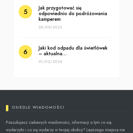
Jak przygotować się
odpowiednio do podróżowania
kamperem
28/09/2023
Jaki kod odpadu dla świetlówek
– aktualna…
01/02/2026
OSIEDLE WIADOMOŚCI
Poszukujesz ciekawych wiadomości, informacji o tym co się
wydarzyło i co się wydarzy w twojej okolicy? Lepszego miejsca nie