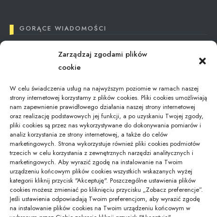
GORĄCE WIADOMOŚCI
Zarządzaj zgodami plików
Tax Reimbursement in Poland: What You Need
cookie
to Know
12/09/2024
W celu świadczenia usług na najwyższym poziomie w ramach naszej
strony internetowej korzystamy z plików cookies. Pliki cookies umożliwiają
nam zapewnienie prawidłowego działania naszej strony internetowej
oraz realizację podstawowych jej funkcji, a po uzyskaniu Twojej zgody,
Jaki kod odpadu dla świetlówek – aktualna…
pliki cookies są przez nas wykorzystywane do dokonywania pomiarów i
01/02/2026
analiz korzystania ze strony internetowej, a także do celów
marketingowych. Strona wykorzystuje również pliki cookies podmiotów
trzecich w celu korzystania z zewnętrznych narzędzi analitycznych i
marketingowych. Aby wyrazić zgodę na instalowanie na Twoim
Gdzie zostawić bagaż podczas zwiedzania
urządzeniu końcowym plików cookies wszystkich wskazanych wyżej
Modlina –…
kategorii kliknij przycisk "Akceptuję". Poszczególne ustawienia plików
16/10/2025
cookies możesz zmieniać po kliknięciu przycisku „Zobacz preferencje”.
Jeśli ustawienia odpowiadają Twoim preferencjom, aby wyrazić zgodę
na instalowanie plików cookies na Twoim urządzeniu końcowym w