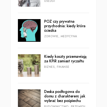
USŁUGI
POZ czy prywatna
przychodnia: kiedy która
ścieżka
ZDROWIE, MEDYCYNA
Kiedy koszty przemawiają
za KPiR zamiast ryczałtu
BIZNES, FINANSE
Deska podłogowa do
domu z charakterem: jak
wybrać bez pośpiechu
BUDOWNICTWO, PRZEMYSŁ