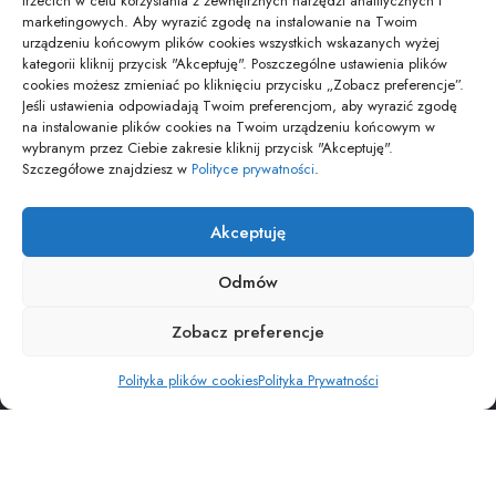
trzecich w celu korzystania z zewnętrznych narzędzi analitycznych i
marketingowych. Aby wyrazić zgodę na instalowanie na Twoim
urządzeniu końcowym plików cookies wszystkich wskazanych wyżej
Jaki kod odpadu dla świetlówek – aktualna…
kategorii kliknij przycisk "Akceptuję". Poszczególne ustawienia plików
01/02/2026
cookies możesz zmieniać po kliknięciu przycisku „Zobacz preferencje”.
Jeśli ustawienia odpowiadają Twoim preferencjom, aby wyrazić zgodę
na instalowanie plików cookies na Twoim urządzeniu końcowym w
wybranym przez Ciebie zakresie kliknij przycisk "Akceptuję".
pozyjonowanie lokalne
Szczegółowe znajdziesz w
Polityce prywatności
.
Akceptuję
Odmów
POLITYKA PRYWATNOŚCI
POLITYKA PLIKÓW COOKIES (EU)
Zobacz preferencje
Copyright © Osiedle Wiadomości. Wszelkie prawa zastrzezone
Polityka plików cookies
Polityka Prywatności