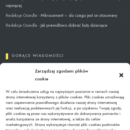
najwięcej
Redakcja Osiedle
-
Mikrocement – do czego jest on stosowany
Redakcja Osiedle
-
Jak prawidłowo dobrać buty dziecięce
GORĄCE WIADOMOŚCI
Zarządzaj zgodami plików
Tax Reimbursement in Poland: What You Need
cookie
to Know
12/09/2024
W celu świadczenia usług na najwyższym poziomie w ramach naszej
strony internetowej korzystamy z plików cookies. Pliki cookies umożliwiają
nam zapewnienie prawidłowego działania naszej strony internetowej
oraz realizację podstawowych jej funkcji, a po uzyskaniu Twojej zgody,
Gdzie zostawić bagaż podczas zwiedzania
pliki cookies są przez nas wykorzystywane do dokonywania pomiarów i
Modlina –…
analiz korzystania ze strony internetowej, a także do celów
16/10/2025
marketingowych. Strona wykorzystuje również pliki cookies podmiotów