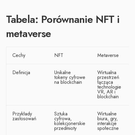
Tabela: Porównanie NFT i
metaverse
Cechy
NFT
Metaverse
Definicja
Unikalne
Wirtualna
tokeny cyfrowe
przestrzeń
na blockchain
łącząca
technologie
VR, AR i
blockchain
Przykłady
Sztuka
Wirtualne
zastosowań
cyfrowa,
biura, gry,
kolekcjonerskie
interakcje
przedmioty
społeczne