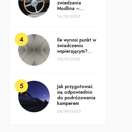
zwiedzania
Modlina –…
16/10/2025
Ile wynosi punkt w
świadczeniu
wspierającym?…
30/07/2025
Jak przygotować
się odpowiednio
do podróżowania
kamperem
28/09/2023