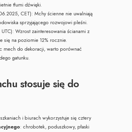
ietnie tłumi dźwięki.
.06.2025, CET): Mchy ścienne nie uwalniają
odowiska sprzyjającego rozwojowi pleśni.
 UTC): Wzrost zainteresowania ścianami z
 się na poziomie 12% rocznie.
c mech do dekoracji, warto porównać
żdego gatunku.
mchu stosuje się do
zkaniach i biurach wykorzystuje się cztery
acyjnego
: chrobotek, poduszkowy, płaski