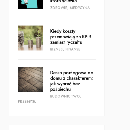
która ścieżka
ZDROWIE, MEDYCYNA
Kiedy koszty
przemawiają za KPiR
zamiast ryczałtu
BIZNES, FINANSE
Deska podłogowa do
domu z charakterem:
jak wybrać bez
pośpiechu
BUDOWNICTWO,
PRZEMYSŁ