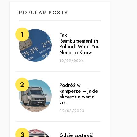
POPULAR POSTS
Tax
Reimbursement in
Poland: What You
Need to Know
12/09/2024
Podróż w
kamperze – jakie
akcesoria warto
ze…
02/08/2023
Gdzie zostawić