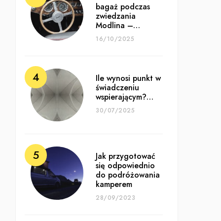
bagaż podczas
zwiedzania
Modlina –…
16/10/2025
Ile wynosi punkt w
świadczeniu
wspierającym?…
30/07/2025
Jak przygotować
się odpowiednio
do podróżowania
kamperem
28/09/2023