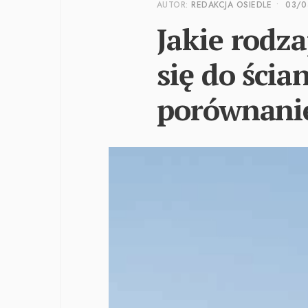
AUTOR:
REDAKCJA OSIEDLE
•
03/0
Jakie rodz
się do ścia
porównani