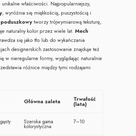
unikalne właściwości. Najpopularniejszy,
y
, wyróżnia się miękkością, puszystością i
 poduszkowy
tworzy trójwymiarową teksturę,
e naturalny kolor przez wiele lat.
Mech
sprawdza się jako tło lub do wykańczania
jach designerskich zastosowanie znajduje też
się w nieregularne formy, wyglądając naturalnie
przedstawia różnice między tymi rodzajami
Trwałość
Główna zaleta
(lata)
 gęsty
Szeroka gama
7–10
kolorystyczna