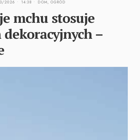
3/2026
•
14:38
•
DOM, OGRÓD
aje mchu stosuje
n dekoracyjnych –
e