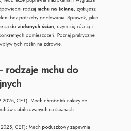
k, lecz także poprawia mikroklimat i wygłusza
dpowiedni rodzaj
mchu na ścianę
, zyskujesz
zieleni bez potrzeby podlewania. Sprawdź, jakie
ne są do
zielonych ścian
, czym się różnią i
 konkretnych pomieszczeń. Poznaj praktyczne
 wpływ tych roślin na zdrowie.
 – rodzaje mchu do
jnych
.12.2025, CET): Mech chrobotek należy do
mchów stabilizowanych na ścianach
09.2025, CET): Mech poduszkowy zapewnia