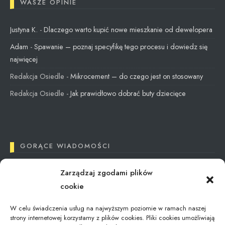
WASZE OPINIE
Justyna K.
-
Dlaczego warto kupić nowe mieszkanie od dewelopera
Adam
-
Spawanie – poznaj specyfikę tego procesu i dowiedz się
najwięcej
Redakcja Osiedle
-
Mikrocement – do czego jest on stosowany
Redakcja Osiedle
-
Jak prawidłowo dobrać buty dziecięce
GORĄCE WIADOMOŚCI
Zarządzaj zgodami plików
Tax Reimbursement in Poland: What You Need
cookie
to Know
12/09/2024
W celu świadczenia usług na najwyższym poziomie w ramach naszej
strony internetowej korzystamy z plików cookies. Pliki cookies umożliwiają