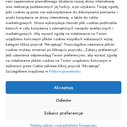
nam zapewnienie prawidłowego działania naszej strony internetowej
oraz realizację podstawowych jej funkcji, a po uzyskaniu Twojej zgody,
Jaki kod odpadu dla świetlówek – aktualna…
pliki cookies są przez nas wykorzystywane do dokonywania pomiarów i
01/02/2026
analiz korzystania ze strony internetowej, a także do celów
marketingowych. Strona wykorzystuje również pliki cookies podmiotów
trzecich w celu korzystania z zewnętrznych narzędzi analitycznych i
marketingowych. Aby wyrazić zgodę na instalowanie na Twoim
Gdzie zostawić bagaż podczas zwiedzania
urządzeniu końcowym plików cookies wszystkich wskazanych wyżej
Modlina –…
kategorii kliknij przycisk "Akceptuję". Poszczególne ustawienia plików
16/10/2025
cookies możesz zmieniać po kliknięciu przycisku „Zobacz preferencje”.
Jeśli ustawienia odpowiadają Twoim preferencjom, aby wyrazić zgodę
na instalowanie plików cookies na Twoim urządzeniu końcowym w
wybranym przez Ciebie zakresie kliknij przycisk "Akceptuję".
pozyjonowanie lokalne
Szczegółowe znajdziesz w
Polityce prywatności
.
Akceptuję
Odmów
POLITYKA PRYWATNOŚCI
POLITYKA PLIKÓW COOKIES (EU)
Zobacz preferencje
Copyright © Osiedle Wiadomości. Wszelkie prawa zastrzezone
Polityka plików cookies
Polityka Prywatności