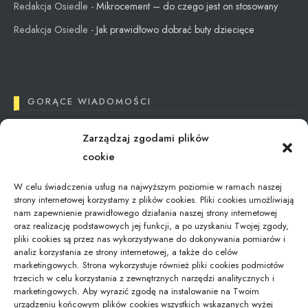
Redakcja Osiedle
-
Mikrocement – do czego jest on stosowany
Redakcja Osiedle
-
Jak prawidłowo dobrać buty dziecięce
GORĄCE WIADOMOŚCI
Zarządzaj zgodami plików
Tax Reimbursement in Poland: What You Need
cookie
to Know
12/09/2024
W celu świadczenia usług na najwyższym poziomie w ramach naszej
strony internetowej korzystamy z plików cookies. Pliki cookies umożliwiają
nam zapewnienie prawidłowego działania naszej strony internetowej
oraz realizację podstawowych jej funkcji, a po uzyskaniu Twojej zgody,
Gdzie zostawić bagaż podczas zwiedzania
pliki cookies są przez nas wykorzystywane do dokonywania pomiarów i
Modlina –…
analiz korzystania ze strony internetowej, a także do celów
16/10/2025
marketingowych. Strona wykorzystuje również pliki cookies podmiotów
trzecich w celu korzystania z zewnętrznych narzędzi analitycznych i
marketingowych. Aby wyrazić zgodę na instalowanie na Twoim
urządzeniu końcowym plików cookies wszystkich wskazanych wyżej