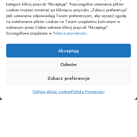
Jaki kod odpadu dla świetlówek – aktualna…
kategorii kliknij przycisk "Akceptuję". Poszczególne ustawienia plików
01/02/2026
cookies możesz zmieniać po kliknięciu przycisku „Zobacz preferencje”.
Jeśli ustawienia odpowiadają Twoim preferencjom, aby wyrazić zgodę
na instalowanie plików cookies na Twoim urządzeniu końcowym w
wybranym przez Ciebie zakresie kliknij przycisk "Akceptuję".
pozyjonowanie lokalne
Szczegółowe znajdziesz w
Polityce prywatności
.
Akceptuję
Odmów
POLITYKA PRYWATNOŚCI
POLITYKA PLIKÓW COOKIES (EU)
Zobacz preferencje
Copyright © Osiedle Wiadomości. Wszelkie prawa zastrzezone
Polityka plików cookies
Polityka Prywatności